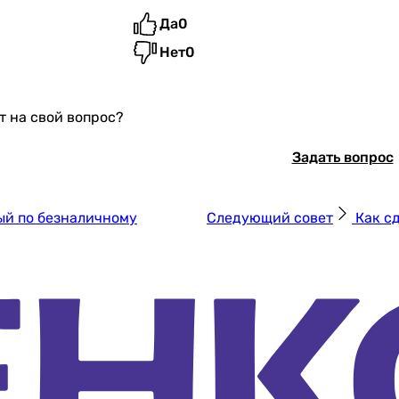
Да
0
Нет
0
т на свой вопрос?
Задать вопрос
ый по безналичному
Следующий совет
Как с