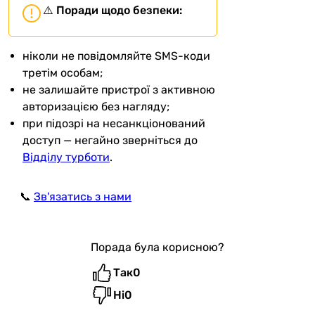
⚠️
Поради щодо безпеки:
ніколи не повідомляйте SMS-коди
третім особам;
не залишайте пристрої з активною
авторизацією без нагляду;
при підозрі на несанкціонований
доступ — негайно зверніться до
Відділу турботи
.
📞
Зв'язатись з нами
Порада була корисною?
Так
0
Ні
0