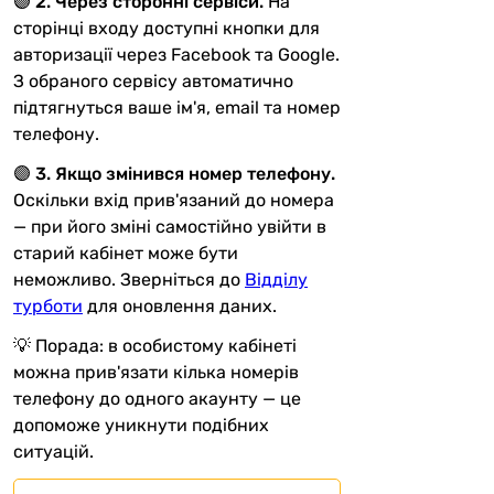
🟣
2. Через сторонні сервіси.
На
сторінці входу доступні кнопки для
авторизації через Facebook та Google.
З обраного сервісу автоматично
підтягнуться ваше ім'я, email та номер
телефону.
🟣
3. Якщо змінився номер телефону.
Оскільки вхід прив'язаний до номера
— при його зміні самостійно увійти в
старий кабінет може бути
неможливо. Зверніться до
Відділу
турботи
для оновлення даних.
💡 Порада: в особистому кабінеті
можна прив'язати кілька номерів
телефону до одного акаунту — це
допоможе уникнути подібних
ситуацій.