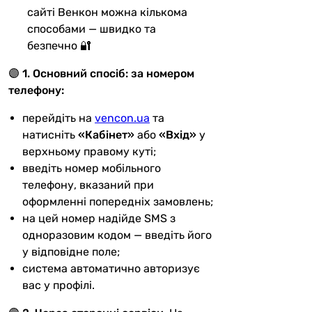
сайті Венкон можна кількома
способами — швидко та
безпечно 🔐
🟣
1. Основний спосіб: за номером
телефону:
перейдіть на
vencon.ua
та
натисніть
«Кабінет»
або
«Вхід»
у
верхньому правому куті;
введіть номер мобільного
телефону, вказаний при
оформленні попередніх замовлень;
на цей номер надійде SMS з
одноразовим кодом — введіть його
у відповідне поле;
система автоматично авторизує
вас у профілі.