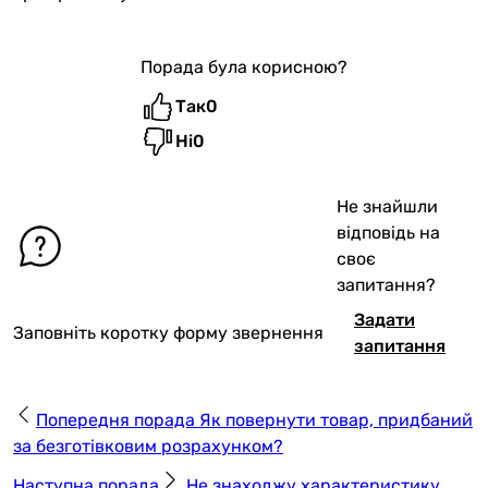
Порада була корисною?
Так
0
Ні
0
Не знайшли
відповідь на
своє
запитання?
Задати
Заповніть коротку форму звернення
запитання
Попередня порада
Як повернути товар, придбаний
за безготівковим розрахунком?
Наступна порада
Не знаходжу характеристику